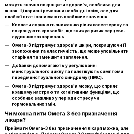
можуть значно покращити здоров'я, особливо для
жінок. Ці корисні речовини необхідні всім, але для
слабкої статі вони мають особливе значення:
Кислоти сприяють зниженню рівня холестерину та
покращують кровообіг, що знижує ризик серцево-
судинних захворювань.
Омега-3 підтримує здоров'я шкіри, покращуючи її
зволоження та еластичність, що може уповільнити
старіння та зменшити запалення.
Добавки допомагають у регулюванні
менструального циклу та полегшують симптоми
передменструального синдрому (ПМС).
Омега-3 підтримує здоров'я мозку, що сприяє
кращому настрою та когнітивним функціям, що
особливо важливо у періоди стресу чи
гормональних змін.
Чи можна пити Oмега 3 без призначення
лікаря?
Приймати Омега-3 без призначення лікаря можна, але