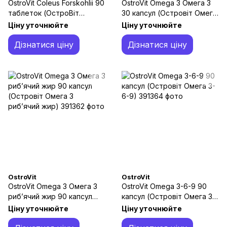
OstroVit Coleus Forskohlii 90
OstroVit Omega 3 Омега 3
таблеток (ОстроВіт
30 капсул (Островіт Омега
Колеус Форсколії)
3)
Ціну уточнюйте
Ціну уточнюйте
Дізнатися ціну
Дізнатися ціну
OstroVit
OstroVit
OstroVit Omega 3 Омега 3
OstroVit Omega 3-6-9 90
риб’ячий жир 90 капсул
капсул (Островіт Омега 3-
(Островіт Омега 3
6-9)
Ціну уточнюйте
Ціну уточнюйте
риб’ячий жир)