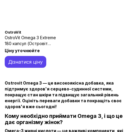
OstroVit
OstroVit Omega 3 Extreme
180 капсул (Островіт
Омега 3 Екстрім)
Ціну уточнюйте
Дізнатися ціну
Ostrovit Omega 3 — це високоякісна добавка, яка
підтримує здоров'я серцево-судинної системи,
покращує стан шкіри та підвищує загальний рівень
енергії. Оцініть переваги добавки та покращіть своє
здоров'я вже сьогодні!
Кому необхідно приймати Omega 3, і що це
дає організму жінок?
Омега-3 жирні кислоти — це важливі компоненти, які