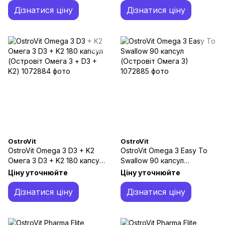
Дізнатися ціну
Дізнатися ціну
OstroVit
OstroVit
OstroVit Omega 3 D3 + K2
OstroVit Omega 3 Easy To
Омега 3 D3 + K2 180 капсул
Swallow 90 капсул
(Островіт Омега 3 + D3 +
(Островіт Омега 3)
Ціну уточнюйте
Ціну уточнюйте
K2)
Дізнатися ціну
Дізнатися ціну