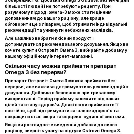
з обережністю. Добавки Omega 3 Ostrovit безпечні для
більшості людей і не потребують рецепту. При
розумному підході омега-3 може стати цінним
доповненням до вашого раціону, але краще
обговорити це з лікарем, щоб отримати індивідуальні
рекомендації та уникнути небажаних наслідків.
Але важливо вибрати якісний продукт і
дотримуватися рекомендованого дозування. Якщо ви
хочете купити Островіт Омега 3, вибирайте добавку у
нашому офіційному інтернет-магазині.
Скільки часу можна приймати препарат
Omega 3 без перерви?
Препарат Островіт Омега 3 можна приймати без
перерви, але важливо дотримуватись рекомендацій з
дозування. Добавка є безпечною при тривалому
використанні. Період прийому залежить від ваших
цілей та стану здоров'я. Деякі люди приймають її
постійно, щоб підтримувати загальне здоров'я та
покращити стан шкіри та серцево-судинної системи.
Якщо ви розглядаєте введення добавки до свого
раціону, зверніть увагу на відгуки Ostrovit Omega 3.