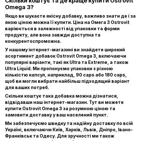
Скільки коштує та де краще купити Ostrovit
Omega 3?
Якщо ви шукаєте якісну добавку, важливо знати де і за
якою ціною можна її купити. Ціна на Омега 3 Ostrovit
варіюється в залежності від упаковки та форми
продукту, але вона завжди доступна та
конкурентоспроможна.
У нашому інтернет-магазині ви знайдете широкий
асортимент добавок Ostrovit Omega 3, включаючи
популярні варіанти, такі як Ultra та Extreme, а також
Ultra Liquid. Ми пропонуємо упаковки з різною
кількістю капсул, наприклад, 90 caps або 180 caps,
щоб ви могли вибрати найбільш підходящий варіант
для ваших потреб.
Скільки коштує така добавка можна дізнатися,
відвідавши наш інтернет-магазин. Тут ви можете
купити Ostrovit Omega 3 за розумною ціною та
замовити доставку у ваш населений пункт.
Ми забезпечуємо швидку та надійну доставку по всій
Україні, включаючи Київ, Харків, Львів, Дніпро, Івано-
Франківськ та Одесу. Для зручності ми також