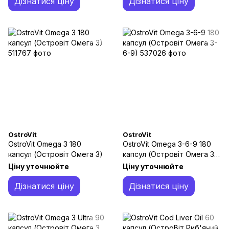
Дізнатися ціну
Дізнатися ціну
OstroVit
OstroVit
OstroVit Omega 3 180
OstroVit Omega 3-6-9 180
капсул (Островіт Омега 3)
капсул (Островіт Омега 3-
6-9)
Ціну уточнюйте
Ціну уточнюйте
Дізнатися ціну
Дізнатися ціну