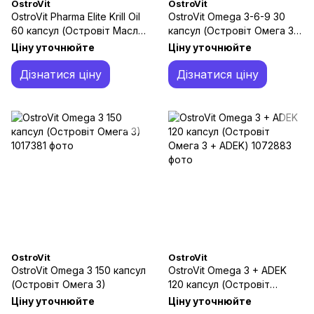
OstroVit
OstroVit
OstroVit Pharma Elite Krill Oil
OstroVit Omega 3-6-9 30
60 капсул (Островіт Масло
капсул (Островіт Омега 3-
криля Омега 3)
6-9)
Ціну уточнюйте
Ціну уточнюйте
Дізнатися ціну
Дізнатися ціну
OstroVit
OstroVit
OstroVit Omega 3 150 капсул
OstroVit Omega 3 + ADEK
(Островіт Омега 3)
120 капсул (Островіт
Омега 3 + ADEK)
Ціну уточнюйте
Ціну уточнюйте