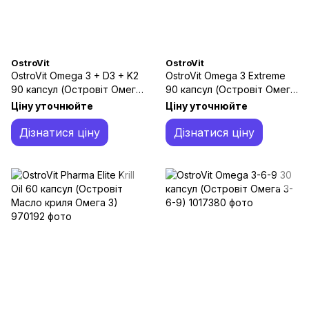
OstroVit
OstroVit
OstroVit Omega 3 + D3 + K2
OstroVit Omega 3 Extreme
90 капсул (Островіт Омега
90 капсул (Островіт Омега
3 + D3 + K2)
3 Екстрім)
Ціну уточнюйте
Ціну уточнюйте
Дізнатися ціну
Дізнатися ціну