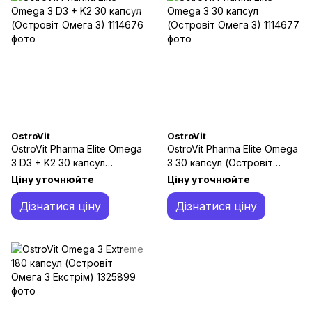
OstroVit
OstroVit
OstroVit Pharma Elite Omega
OstroVit Pharma Elite Omega
3 D3 + K2 30 капсул
3 30 капсул (Островіт
(Островіт Омега 3)
Омега 3)
Ціну уточнюйте
Ціну уточнюйте
Дізнатися ціну
Дізнатися ціну