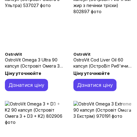
OstroVit
OstroVit
OstroVit Omega 3 Ultra 90
OstroVit Cod Liver Oil 60
капсул (Островіт Омега 3
капсул (ОстроВіт Риб'ячий
Ультра)
жир з печінки тріски)
Ціну уточнюйте
Ціну уточнюйте
Дізнатися ціну
Дізнатися ціну