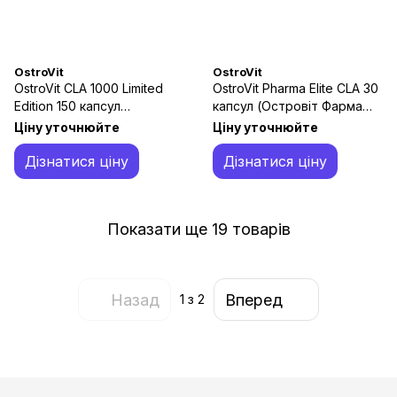
OstroVit
OstroVit
OstroVit CLA 1000 Limited
OstroVit Pharma Elite CLA 30
Edition 150 капсул
капсул (Островіт Фарма
(ОстроВіт CLA Обмежена
Еліт CLA)
Ціну уточнюйте
Ціну уточнюйте
серія)
Дізнатися ціну
Дізнатися ціну
Показати ще 19 товарів
Назад
Вперед
1
з 2