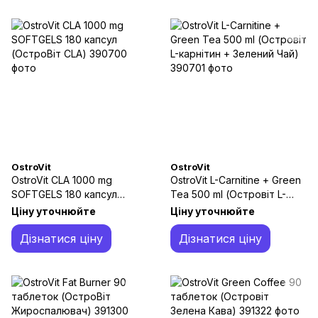
OstroVit
OstroVit
OstroVit CLA 1000 mg
OstroVit L-Carnitine + Green
SOFTGELS 180 капсул
Tea 500 ml (Островіт L-
(ОстроВіт CLA)
карнітин + Зелений Чай)
Ціну уточнюйте
Ціну уточнюйте
Дізнатися ціну
Дізнатися ціну