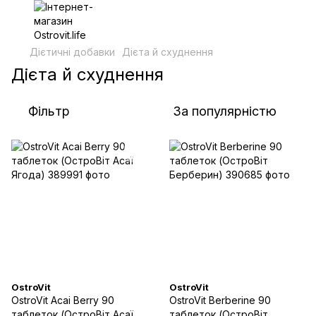
Дієтичні добавки
Дієта й схуднення
Дієта й схуднення
Фільтр
За популярністю
OstroVit
OstroVit
OstroVit Acai Berry 90
OstroVit Berberine 90
таблеток (ОстроВіт Асаї
таблеток (ОстроВіт