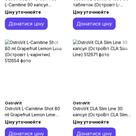
L-Carnitine 90 капсул
таблеток (Островіт L-
(ОстроВіт CLA + Зелений
карнітин)
Ціну уточнюйте
Ціну уточнюйте
чай + L-карнітин)
Дізнатися ціну
Дізнатися ціну
OstroVit
OstroVit
OstroVit L-Carnitine Shot 80
OstroVit CLA Slim Line 30
ml Grapefruit Lemon Lime
капсул (ОстроВіт CLA Slim
(Островіт L-карнітин)
Line)
Ціну уточнюйте
Ціну уточнюйте
Дізнатися ціну
Дізнатися ціну