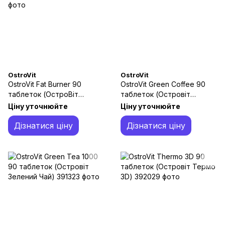
OstroVit
OstroVit
OstroVit Fat Burner 90
OstroVit Green Coffee 90
таблеток (ОстроВіт
таблеток (Островіт
Жироспалювач)
Зелена Кава)
Ціну уточнюйте
Ціну уточнюйте
Дізнатися ціну
Дізнатися ціну