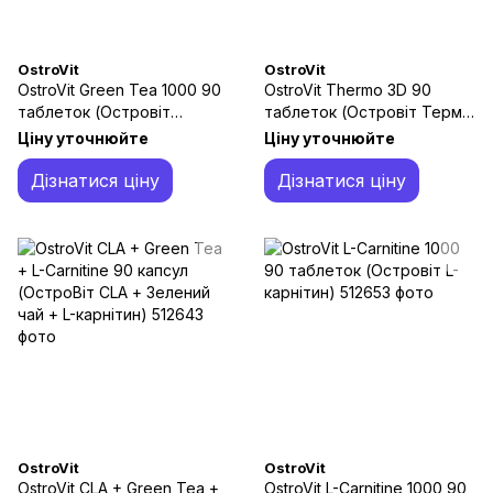
OstroVit
OstroVit
OstroVit Green Tea 1000 90
OstroVit Thermo 3D 90
таблеток (Островіт
таблеток (Островіт Термо
Зелений Чай)
3D)
Ціну уточнюйте
Ціну уточнюйте
Дізнатися ціну
Дізнатися ціну
OstroVit
OstroVit
OstroVit CLA + Green Tea +
OstroVit L-Carnitine 1000 90