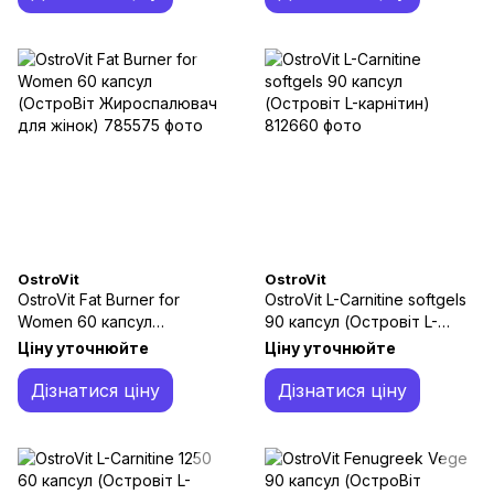
OstroVit
OstroVit
OstroVit Fat Burner for
OstroVit L-Carnitine softgels
Women 60 капсул
90 капсул (Островіт L-
(ОстроВіт Жироспалювач
карнітин)
Ціну уточнюйте
Ціну уточнюйте
для жінок)
Дізнатися ціну
Дізнатися ціну