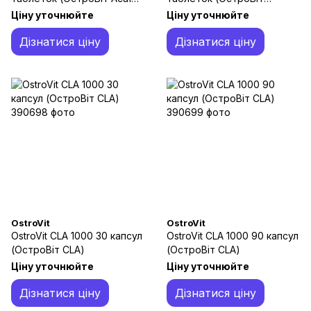
Ягода)
Берберин)
Ціну уточнюйте
Ціну уточнюйте
Дізнатися ціну
Дізнатися ціну
OstroVit
OstroVit
OstroVit CLA 1000 30 капсул
OstroVit CLA 1000 90 капсул
(ОстроВіт CLA)
(ОстроВіт CLA)
Ціну уточнюйте
Ціну уточнюйте
Дізнатися ціну
Дізнатися ціну