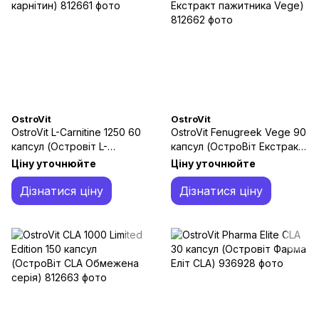
OstroVit
OstroVit
OstroVit L-Carnitine 1250 60
OstroVit Fenugreek Vege 90
капсул (Островіт L-
капсул (ОстроВіт Екстракт
карнітин)
пажитника Vege)
Ціну уточнюйте
Ціну уточнюйте
Дізнатися ціну
Дізнатися ціну