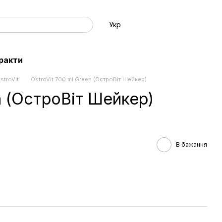
Укр
ракти
stroVit
OstroVit 700 ml Green (ОстроВіт Шейкер)
n (ОстроВіт Шейкер)
В бажання