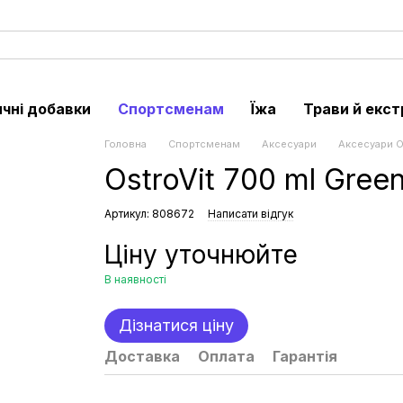
чні добавки
Спортсменам
Їжа
Трави й екст
Головна
Спортсменам
Аксесуари
Аксесуари O
OstroVit 700 ml Gree
Артикул: 808672
Написати відгук
Ціну уточнюйте
В наявності
Дізнатися ціну
Доставка
Оплата
Гарантія