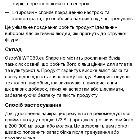
жирів, перетворюючи їх на енергію.
L-тирозин – сприяє покращенню настрою та
концентрації, що особливо важливо під час тренувань.
Це унікальне поєднання робить продукт ідеальним
вибором для активних людей, які прагнуть до стрункої
фігури.
Склад
OstroVit WPC80.eu Shape не містить рослинних білків,
таких як соєвий, що робить його більш цінним для атлетів
та культуристів. Продукт гарантує високе вміст білка та
повну відповідність заявленому складу. Використовувані
технології виробництва виключають використання
шкідливих добавок, таких як аспартам або цикламати,
забезпечуючи безпеку та якість продукту.
Спосіб застосування
Для досягнення найкращих результатів рекомендується
приймати одну порцію (22,8 г) продукту, розчиняючи його
в 200-300 мл води або молока. Це дозволить вам легко і
швидко поповнити запас білка після тренування або
протягом дня.