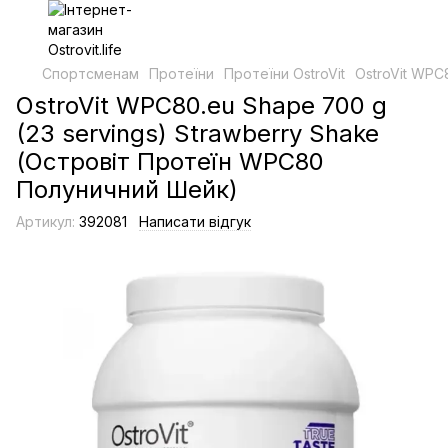
Спортсменам
Протеїни
Протеїни OstroVit
OstroVit WPC
OstroVit WPC80.eu Shape 700 g
(23 servings) Strawberry Shake
(Островіт Протеїн WPC80
Полуничний Шейк)
Артикул:
392081
Написати відгук