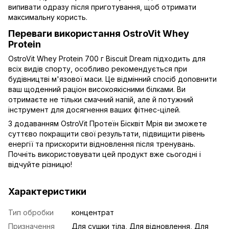
випивати одразу після приготування, щоб отримати
максимальну користь.
Переваги використання OstroVit Whey
Protein
OstroVit Whey Protein 700 г Biscuit Dream підходить для
всіх видів спорту, особливо рекомендується при
будівництві м'язової маси. Це відмінний спосіб доповнити
ваш щоденний раціон високоякісними білками. Ви
отримаєте не тільки смачний напій, але й потужний
інструмент для досягнення ваших фітнес-цілей.
З додаванням OstroVit Протеїн Бісквіт Мрія ви зможете
суттєво покращити свої результати, підвищити рівень
енергії та прискорити відновлення після тренувань.
Почніть використовувати цей продукт вже сьогодні і
відчуйте різницю!
Характеристики
Тип обробки
концентрат
Призначення
Для сушки тіла, Для відновлення, Для