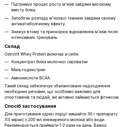
Підтримує процес росту м'язів завдяки високому
вмісту білка.
Запобігає розпаду м'язової тканини завдяки своєму
антикатаболічному ефекту.
Знижує втому та прискорює відновлення м'язів після
інтенсивних тренувань.
Склад
OstroVit Whey Protein включає в себе:
Концентрат білка молочної сироватки
Мальтодекстрин
Амінокислоти BCAA
Такий склад забезпечує збалансоване надходження
необхідних речовин, що особливо важливо для
спортсменів та людей, які активно займаються фітнесом.
Спосіб застосування
Для приготування однієї порції змішайте 30 г препарату
(1.5 мірки) з 200 мл знежиреного молока або води.
Рекомендується приймати 1-2 рази на день. Важно