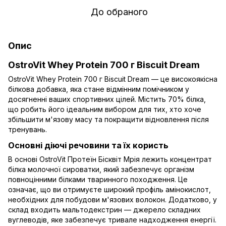
До обраного
Опис
OstroVit Whey Protein 700 г Biscuit Dream
OstroVit Whey Protein 700 г Biscuit Dream — це високоякісна
білкова добавка, яка стане відмінним помічником у
досягненні ваших спортивних цілей. Містить 70% білка,
що робить його ідеальним вибором для тих, хто хоче
збільшити м'язову масу та покращити відновлення після
тренувань.
Основні діючі речовини та їх користь
В основі OstroVit Протеїн Бісквіт Мрія лежить концентрат
білка молочної сироватки, який забезпечує організм
повноцінними білками тваринного походження. Це
означає, що ви отримуєте широкий профіль амінокислот,
необхідних для побудови м'язових волокон. Додатково, у
склад входить мальтодекстрин — джерело складних
вуглеводів, яке забезпечує тривале надходження енергії.