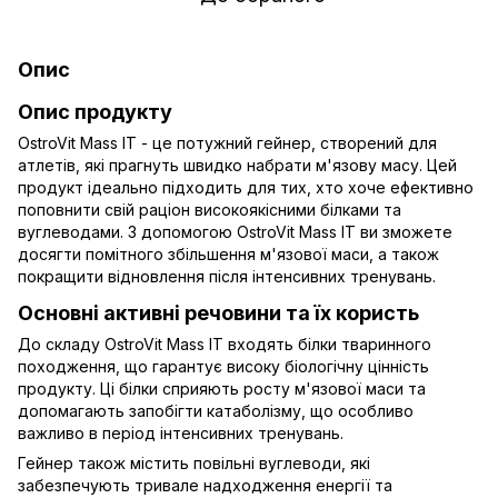
Опис
Опис продукту
OstroVit Mass IT - це потужний гейнер, створений для
атлетів, які прагнуть швидко набрати м'язову масу. Цей
продукт ідеально підходить для тих, хто хоче ефективно
поповнити свій раціон високоякісними білками та
вуглеводами. З допомогою OstroVit Mass IT ви зможете
досягти помітного збільшення м'язової маси, а також
покращити відновлення після інтенсивних тренувань.
Основні активні речовини та їх користь
До складу OstroVit Mass IT входять білки тваринного
походження, що гарантує високу біологічну цінність
продукту. Ці білки сприяють росту м'язової маси та
допомагають запобігти катаболізму, що особливо
важливо в період інтенсивних тренувань.
Гейнер також містить повільні вуглеводи, які
забезпечують тривале надходження енергії та