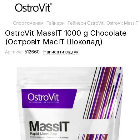
Спортсменам
Гейнери
Гейнери OstroVit
OstroVit MassI
OstroVit MassIT 1000 g Chocolate
(Островіт МасІТ Шоколад)
Артикул:
512660
Написати відгук