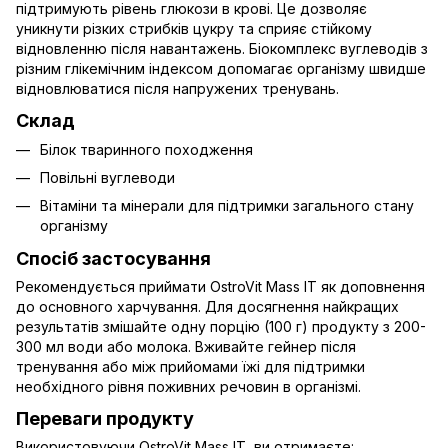
підтримують рівень глюкози в крові. Це дозволяє
уникнути різких стрибків цукру та сприяє стійкому
відновленню після навантажень. Біокомплекс вуглеводів з
різним глікемічним індексом допомагає організму швидше
відновлюватися після напружених тренувань.
Склад
Білок тваринного походження
Повільні вуглеводи
Вітаміни та мінерали для підтримки загального стану
організму
Спосіб застосування
Рекомендується приймати OstroVit Mass IT як доповнення
до основного харчування. Для досягнення найкращих
результатів змішайте одну порцію (100 г) продукту з 200-
300 мл води або молока. Вживайте гейнер після
тренування або між прийомами їжі для підтримки
необхідного рівня поживних речовин в організмі.
Переваги продукту
Використовуючи OstroVit Mass IT, ви отримаєте: