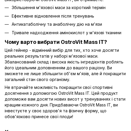
Збільшення м'язової маси за короткий термін
Ефективне відновлення після тренувань
Антикатаболічну та анаболічну дію на м'язи
Тривале надходження амінокислот у м'язові тканини
Чому варто вибрати OstroVit Mass IT?
Цей гейнер - відмінний вибір для тих, хто хоче досягти
реальних результатів у наборі м'язової маси.
Збалансований склад і висока якість інгредієнтів роблять
його ідеальним доповненням до вашого раціону. Ви
зможете не лише збільшити об'єм м'язів, але й покращити
загальний стан свого організму.
Не втрачайте можливість покращити свої спортивні
досягнення з допомогою OstroVit Mass IT. Цей продукт
допоможе вам досягти нових висот у тренуваннях і стати
кращим кожного дня. Придбаваючи OstroVit Mass IT, ви
інвестуєте у своє здоров'я та фізичну форму, що
обов'язково принесе свої плоди!