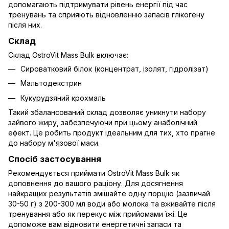
допомагають підтримувати рівень енергії під час
тренувань та сприяють відновленню запасів глікогену
після них.
Склад
Склад OstroVit Mass Bulk включає:
Сироватковий білок (концентрат, ізолят, гідролізат)
Мальтодекстрин
Кукурудзяний крохмаль
Такий збалансований склад дозволяє уникнути набору
зайвого жиру, забезпечуючи при цьому анаболічний
ефект. Це робить продукт ідеальним для тих, хто прагне
до набору м'язової маси.
Спосіб застосування
Рекомендується приймати OstroVit Mass Bulk як
доповнення до вашого раціону. Для досягнення
найкращих результатів змішайте одну порцію (зазвичай
30-50 г) з 200-300 мл води або молока та вживайте після
тренування або як перекус між прийомами їжі. Це
допоможе вам відновити енергетичні запаси та