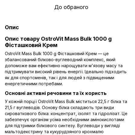
До обраного
Опис
Опис товару OstroVit Mass Bulk 1000 g
Фісташковий Крем
OstroVit Mass Bulk 1000 g Фісташковий Крем — це
збалансований білково-вуглеводний комплекс, який
допоможе вам ефективно нарощувати м'язову масу та
підтримувати високий рівень енергії. Ідеально підходить
як для спортсменів, так і для людей з підвищеними
енергетичними потребами.
Основні активні речовини та їх користь
У кожній порції OstroVit Mass Bulk міститься 22,5 г білка та
21,5 г вуглеводів. Основу білка складають три види
сироваткового білка: концентрат, ізолят та гідролізат. Це
забезпечує організм усіма необхідними амінокислотами
для підтримки білкового синтезу. Вуглеводи у вигляді
мальтодекстрину та кукурудзяного крохмалю