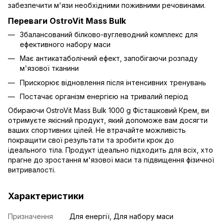
забезпечити м'язи необхідними поживними речовинами.
Переваги OstroVit Mass Bulk
Збалансований білково-вуглеводний комплекс для
ефективного набору маси
Має антикатаболічний ефект, запобігаючи розпаду
м'язової тканини
Прискорює відновлення після інтенсивних тренувань
Постачає організм енергією на тривалий період
Обираючи OstroVit Mass Bulk 1000 g Фісташковий Крем, ви
отримуєте якісний продукт, який допоможе вам досягти
ваших спортивних цілей. Не втрачайте можливість
покращити свої результати та зробити крок до
ідеального тіла. Продукт ідеально підходить для всіх, хто
прагне до зростання м'язової маси та підвищення фізичної
витривалості.
Характеристики
Призначення
Для енергії, Для набору маси