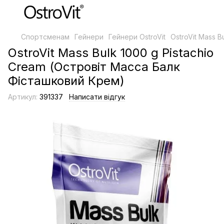
Спортсменам
Гейнери
Гейнери OstroVit
OstroVit Mass 
OstroVit Mass Bulk 1000 g Pistachio
Cream (Островіт Масса Балк
Фісташковий Крем)
Артикул:
391337
Написати відгук