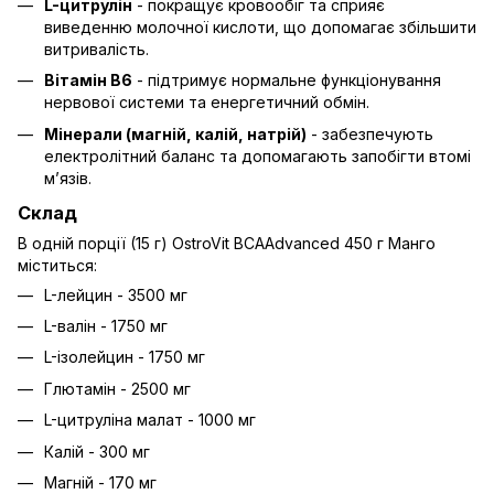
L-цитрулін
- покращує кровообіг та сприяє
виведенню молочної кислоти, що допомагає збільшити
витривалість.
Вітамін B6
- підтримує нормальне функціонування
нервової системи та енергетичний обмін.
Мінерали (магній, калій, натрій)
- забезпечують
електролітний баланс та допомагають запобігти втомі
м’язів.
Склад
В одній порції (15 г) OstroVit BCAAdvanced 450 г Манго
міститься:
L-лейцин - 3500 мг
L-валін - 1750 мг
L-ізолейцин - 1750 мг
Глютамін - 2500 мг
L-цитруліна малат - 1000 мг
Калій - 300 мг
Магній - 170 мг