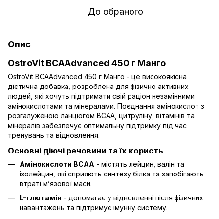
До обраного
Опис
OstroVit BCAAdvanced 450 г Манго
OstroVit BCAAdvanced 450 г Манго - це високоякісна
дієтична добавка, розроблена для фізично активних
людей, які хочуть підтримати свій раціон незамінними
амінокислотами та мінералами. Поєднання амінокислот з
розгалуженою ланцюгом BCAA, цитруліну, вітамінів та
мінералів забезпечує оптимальну підтримку під час
тренувань та відновлення.
Основні діючі речовини та їх користь
Амінокислоти BCAA
- містять лейцин, валін та
ізолейцин, які сприяють синтезу білка та запобігають
втраті м’язової маси.
L-глютамін
- допомагає у відновленні після фізичних
навантажень та підтримує імунну систему.