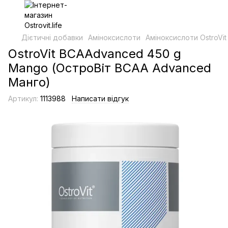
Дієтичні добавки
Аміноксислоти
Аміноксислоти OstroVit
OstroVit BCAAdvanced 450 g
Mango (ОстроВіт BCAA Advanced
Манго)
Артикул:
1113988
Написати відгук