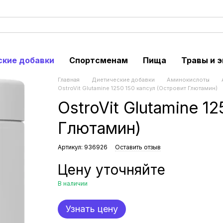
ские добавки
Спортсменам
Пища
Травы и 
Главная
Диетические добавки
Аминокислоты
OstroVit Glutamine 1250 150 капсул (Островит Глютамин)
OstroVit Glutamine 1
Глютамин)
Артикул: 936926
Оставить отзыв
Цену уточняйте
В наличии
Узнать цену