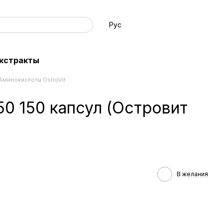
Рус
экстракты
Аминокислоты OstroVit
250 150 капсул (Островит
В желания